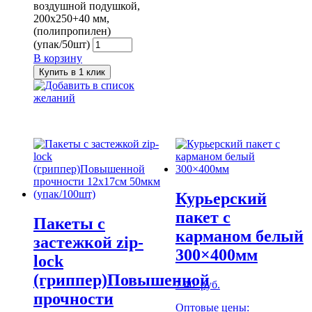
воздушной подушкой,
200х250+40 мм,
(полипропилен)
(упак/50шт)
В корзину
Купить в 1 клик
Добавить в список
желаний
Курьерский
пакет с
Пакеты с
карманом белый
застежкой zip-
300×400мм
lock
(гриппер)Повышенной
7.40
руб.
прочности
Оптовые цены: